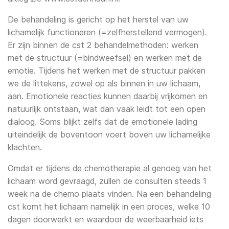
Laser Therapie
De behandeling is gericht op het herstel van uw
Lage rugpijn
Marnix Roothooft
lichamelijk functioneren (=zelfherstellend vermogen).
Echografie
Er zijn binnen de cst 2 behandelmethoden: werken
Nekklachten
Niels Eelens
met de structuur (=bindweefsel) en werken met de
EPTE
emotie. Tijdens het werken met de structuur pakken
Langdurige pijn
Lode Elens
we de littekens, zowel op als binnen in uw lichaam,
aan. Emotionele reacties kunnen daarbij vrijkomen en
Osteoporose
Richard Mol
natuurlijk ontstaan, wat dan vaak leidt tot een open
dialoog. Soms blijkt zelfs dat de emotionele lading
Reumatoïde artritis
Rozanna Alsaadi
uiteindelijk de boventoon voert boven uw lichamelijke
klachten.
Oncologische aandoeningen
Wout Buijs
Omdat er tijdens de chemotherapie al genoeg van het
Oedeem
Drs. Joke van Bokkem
lichaam word gevraagd, zullen de consulten steeds 1
week na de chemo plaats vinden. Na een behandeling
cst komt het lichaam namelijk in een proces, welke 10
Groei- en ontwikkelingsproblemen bij
Hanneke Ligtenberg
kinderen
dagen doorwerkt en waardoor de weerbaarheid iets