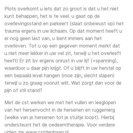
Complementaire zorg
Plots overkomt u iets dat zo groot is dat u het niet
Fysiotherapie bij Neurologische
Fysiotherapie bij herstel na COVID-19
Reinier van Isselt
kunt behappen, het is te veel. u gaat op de
Aandoeningen
overlevingsstand en parkeert (slaat onbewust op) het
Duizeligheidsklachten
Rob van Dam
trauma ergens in uw lichaam. Op dat moment heeft u
Covid Revalidatie
er nog geen last van, u bent immers aan het
Verstuikte enkel
Valentina Barros Clark
overleven. Tot u op een gegeven moment merkt dat
Dry needling
u niet meer lekker in uw vel zit, terwijl u het overleeft
Etalagebenen
Karin Luijks-Matthijssen
heeft! Er zit bv ergens onrust in uw lijf (=spanning),
Shockwave-therapie
waardoor u daar pijn krijgt. Of u blijft in uw herstel op
Frozen shoulder
Charlotte van Genk
een bepaald level hangen (moe zijn, slecht slapen)
Medical Taping
terwijl u zo graag vooruit wilt. Wat zorgt dan voor de
Hamstringblessure
Patrick Hendriks
pijn of stil stand?
Slaaptherapie
Incontinentie
Jesse Hendriks
Met de cst werken we met het vullen en leeglopen
Medische training
van het hersenvocht in de hersenen en ruggemerg
Kaakklachten
Lucas Gorissen
(welke van je hersenen tot je stuitje loopt). Hierbij
Valpreventie
ondersteunt het de oedeemtherapie. Voor verdere
Acute knieblessure
Sven Frijters
uitleg zie www.cstdenhaan.nl.