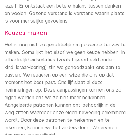
jezelf. Er ontstaat een betere balans tussen denken
Laser Therapie
en voelen. Gezond verstand is verstand waarin plaats
Lage rugpijn
Marnix Roothooft
is voor menselijke gevoelens.
Echografie
Nekklachten
Niels Eelens
Keuzes maken
EPTE
Het is nog niet zo gemakkelijk om passende keuzes te
Langdurige pijn
Lode Elens
maken. Soms lijkt het alsof we geen keuze hebben. In
afhankelijkheidsrelaties (zoals bijvoorbeeld ouder-
Osteoporose
Richard Mol
kind, leraar-leerling) zijn we genoodzaakt ons aan te
passen. We reageren op een wijze die ons op dat
Reumatoïde artritis
Rozanna Alsaadi
moment het best past. Ons lijf slaat al deze
herinneringen op. Deze aanpassingen kunnen ons zo
Oncologische aandoeningen
Wout Buijs
eigen worden dat we ze niet meer herkennen.
Aangeleerde patronen kunnen ons behoorlijk in de
Oedeem
Drs. Joke van Bokkem
weg zitten waardoor onze eigen beweging belemmerd
wordt. Door deze patronen te herkennen en te
Groei- en ontwikkelingsproblemen bij
Hanneke Ligtenberg
erkennen, kunnen we het anders doen. We ervaren
kinderen
dan meer keuzevrijheid.