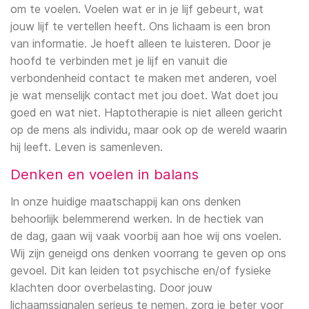
Complementaire zorg
om te voelen. Voelen wat er in je lijf gebeurt, wat
Fysiotherapie bij Neurologische
Fysiotherapie bij herstel na COVID-19
Reinier van Isselt
jouw lijf te vertellen heeft. Ons lichaam is een bron
Aandoeningen
van informatie. Je hoeft alleen te luisteren. Door je
Duizeligheidsklachten
Rob van Dam
hoofd te verbinden met je lijf en vanuit die
Covid Revalidatie
verbondenheid contact te maken met anderen, voel
je wat menselijk contact met jou doet. Wat doet jou
Verstuikte enkel
Valentina Barros Clark
Dry needling
goed en wat niet. Haptotherapie is niet alleen gericht
op de mens als individu, maar ook op de wereld waarin
Etalagebenen
Karin Luijks-Matthijssen
hij leeft. Leven is samenleven.
Shockwave-therapie
Frozen shoulder
Charlotte van Genk
Denken en voelen in balans
Medical Taping
Hamstringblessure
Patrick Hendriks
In onze huidige maatschappij kan ons denken
Slaaptherapie
behoorlijk belemmerend werken. In de hectiek van
de dag, gaan wij vaak voorbij aan hoe wij ons voelen.
Incontinentie
Jesse Hendriks
Medische training
Wij zijn geneigd ons denken voorrang te geven op ons
gevoel. Dit kan leiden tot psychische en/of fysieke
Kaakklachten
Lucas Gorissen
klachten door overbelasting. Door jouw
Valpreventie
lichaamssignalen serieus te nemen, zorg je beter voor
Acute knieblessure
Sven Frijters